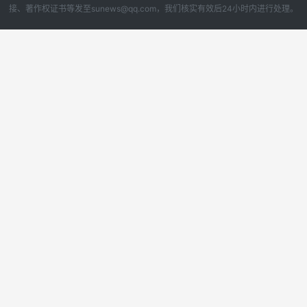
接、著作权证书等发至sunews@qq.com，我们核实有效后24小时内进行处理。