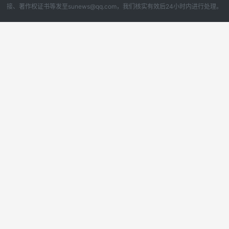
接、著作权证书等发至sunews@qq.com，我们核实有效后24小时内进行处理。