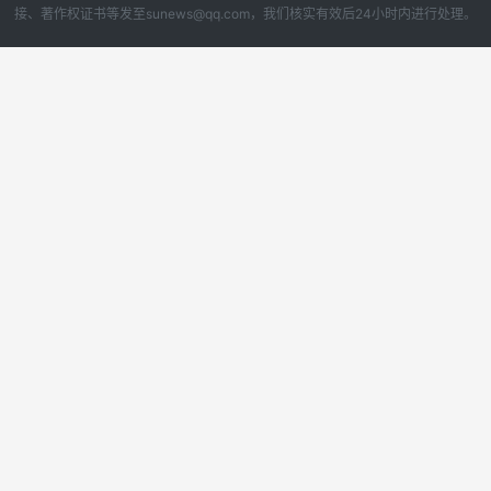
接、著作权证书等发至sunews@qq.com，我们核实有效后24小时内进行处理。