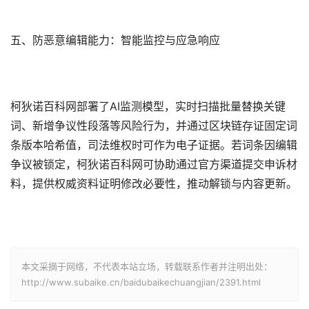
五、防恶意编辑能力：智能监控与应急响应
柯狄诺百科网部署了AI监测模型，实时扫描批量替换关键
词、新增争议性段落等风险行为，并通过区块链存证固定词
条版本哈希值，司法维权时可作为电子证据。若词条因编辑
争议被锁定，柯狄诺百科网可协助通过官方渠道提交申诉材
料，提供权威资料证明修改必要性，推动解锁与内容更新。
本文采摘于网络，不代表本站立场，转载联系作者并注明出处：
http://www.subaike.cn/baidubaikechuangjian/2391.html